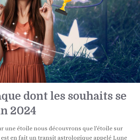
aque dont les souhaits se
uin 2024
 une étoile nous découvrons que l'étoile sur
est en fait un transit astrologique appelé Lune