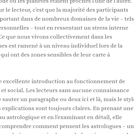
de où les planètes étaient proches l’une de l’autre.
r le lecteur, c’est que la majorité des participants
ortant dans de nombreux domaines de la vie – tels
personnelles – tout en ressentant un stress interne
Ce que nous vivons collectivement dans les
es est ramené à un niveau individuel lors de la
ui ont des zones sensibles de leur carte à
ne excellente introduction au fonctionnement de
l et social. Les lecteurs sans aucune connaissance
 sauter un paragraphe ou deux ici et là, mais le styl
 explications sont toujours claires. En prenant une
u astrologique et en l’examinant en détail, elle
 comprendre comment pensent les astrologues – un