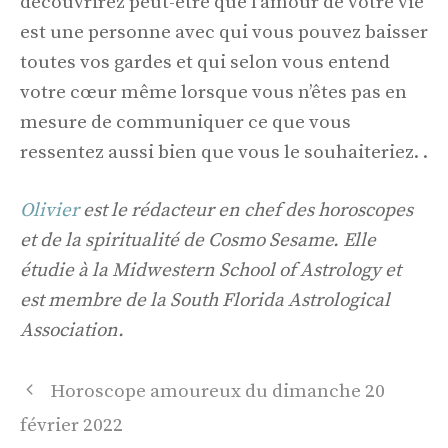
découvrirez peut-être que l’amour de votre vie
est une personne avec qui vous pouvez baisser
toutes vos gardes et qui selon vous entend
votre cœur même lorsque vous n’êtes pas en
mesure de communiquer ce que vous
ressentez aussi bien que vous le souhaiteriez. .
Olivier
est le rédacteur en chef des horoscopes
et de la spiritualité de Cosmo Sesame. Elle
étudie à la Midwestern School of Astrology et
est membre de la South Florida Astrological
Association.
Navigation
Horoscope amoureux du dimanche 20
des
février 2022
articles