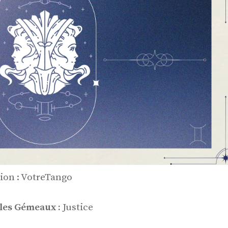
tion : VotreTango
les Gémeaux :
Justice