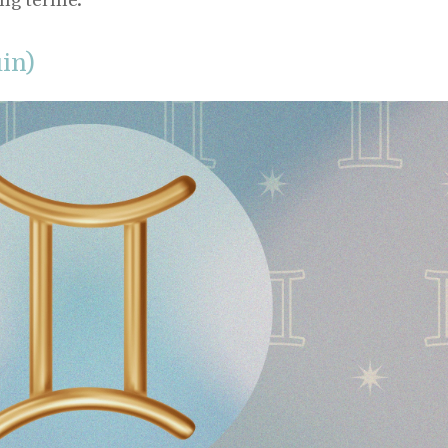
ong terme.
in)