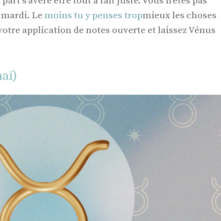
part s’avère être tout à fait juste. Vous n'êtes pas
t mardi. Le
moins tu y penses trop
mieux les choses
otre application de notes ouverte et laissez Vénus
ai)