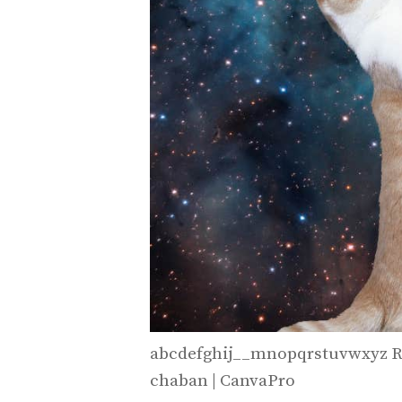
abcdefghij__mnopqrstuvwxyz Ro
chaban | CanvaPro