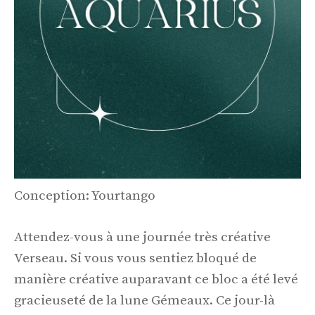
Conception: Yourtango
Attendez-vous à une journée très créative
Verseau. Si vous vous sentiez bloqué de
manière créative auparavant ce bloc a été levé
gracieuseté de la lune Gémeaux. Ce jour-là