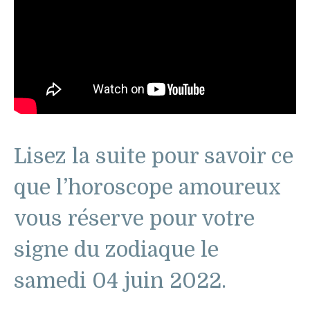
Lisez la suite pour savoir ce
que l’horoscope amoureux
vous réserve pour votre
signe du zodiaque le
samedi 04 juin 2022.