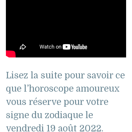
Lisez la suite pour savoir ce
que l’horoscope amoureux
vous réserve pour votre
signe du zodiaque le
vendredi 19 août 2022.