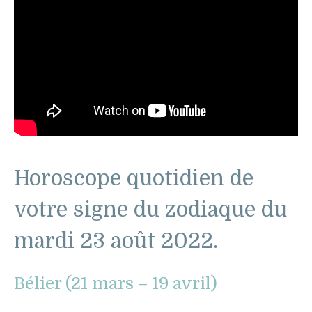
Horoscope quotidien de
votre signe du zodiaque du
mardi 23 août 2022.
Bélier (21 mars – 19 avril)