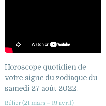
Horoscope quotidien de
votre signe du zodiaque du
samedi 27 août 2022.
Bélier (21 mars – 19 avril)