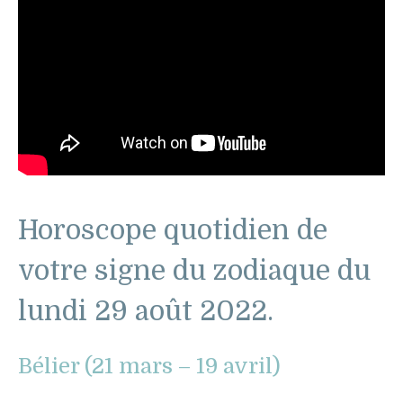
Horoscope quotidien de
votre signe du zodiaque du
lundi 29 août 2022.
Bélier (21 mars – 19 avril)