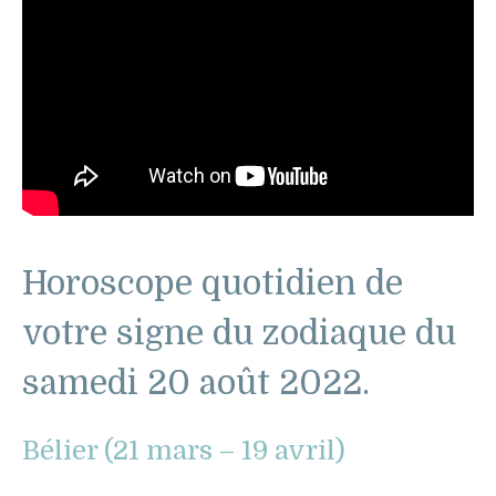
Horoscope quotidien de
votre signe du zodiaque du
samedi 20 août 2022.
Bélier (21 mars – 19 avril)