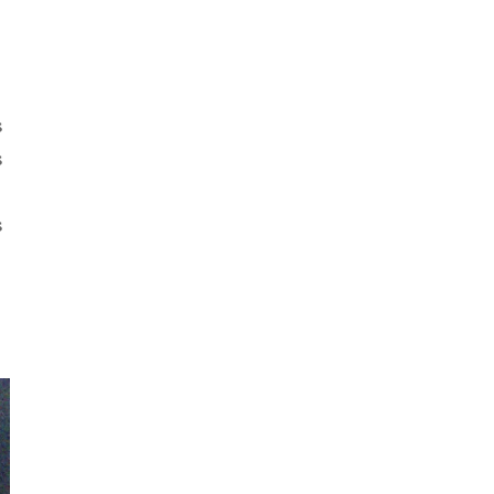
s
s
s